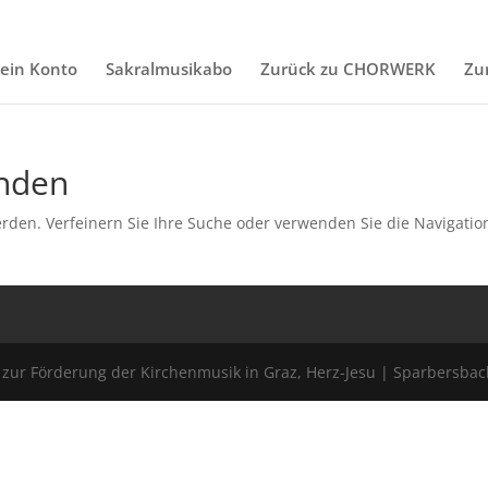
ein Konto
Sakralmusikabo
Zurück zu CHORWERK
Zu
unden
rden. Verfeinern Sie Ihre Suche oder verwenden Sie die Navigatio
ur Förderung der Kirchenmusik in Graz, Herz-Jesu | Sparbersbac